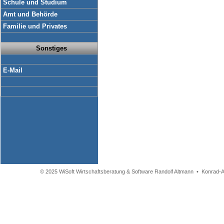
Schule und Studium
Amt und Behörde
Familie und Privates
Sonstiges
E-Mail
© 2025 WiSoft Wirtschaftsberatung & Software Randolf Altmann • Konrad-