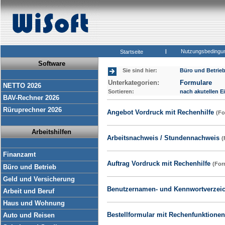
|
Nutzungsbedingu
Startseite
Software
Sie sind hier:
Büro und Betrie
Unterkategorien:
Formulare
NETTO 2026
Sortieren:
nach akutellen E
BAV-Rechner 2026
Rüruprechner 2026
Angebot Vordruck mit Rechenhilfe
(Fo
Arbeitshilfen
Arbeitsnachweis / Stundennachweis
(
Finanzamt
Auftrag Vordruck mit Rechenhilfe
(For
Büro und Betrieb
Geld und Versicherung
Benutzernamen- und Kennwortverzei
Arbeit und Beruf
Haus und Wohnung
Bestellformular mit Rechenfunktione
Auto und Reisen