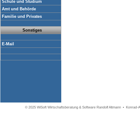
Schule und Studium
Amt und Behörde
Familie und Privates
Sonstiges
E-Mail
© 2025 WiSoft Wirtschaftsberatung & Software Randolf Altmann • Konrad-