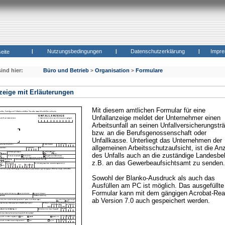
|
Nutzungsbedingungen
|
Datenschutzerklärung
|
Impr
seite
sind hier:
Büro und Betrieb
Organisation
Formulare
>
>
zeige mit Erläuterungen
Mit diesem amtlichen Formular für eine
Unfallanzeige meldet der Unternehmer einen
Arbeitsunfall an seinen Unfallversicherungstr
bzw. an die Berufsgenossenschaft oder
Unfallkasse. Unterliegt das Unternehmen der
allgemeinen Arbeitsschutzaufsicht, ist die An
des Unfalls auch an die zuständige Landesbe
z.B. an das Gewerbeaufsichtsamt zu senden.
Sowohl der Blanko-Ausdruck als auch das
Ausfüllen am PC ist möglich. Das ausgefüllte
Formular kann mit dem gängigen Acrobat-Rea
ab Version 7.0 auch gespeichert werden.