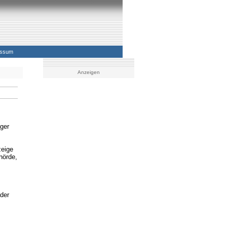
essum
Anzeigen
äger
zeige
hörde,
der