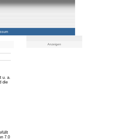
essum
Anzeigen
 u. a.
d die
füllt
on 7.0