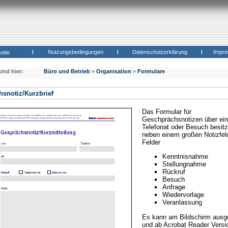
|
Nutzungsbedingungen
|
Datenschutzerklärung
|
Impr
seite
sind hier:
Büro und Betrieb
Organisation
Formulare
>
>
snotiz/Kurzbrief
Das Formular für
Geschprächsnotizen über ein
Telefonat oder Besuch besitzt
neben einem großen Notizfel
Felder
Kenntnisnahme
Stellungnahme
Rückruf
Besuch
Anfrage
Wiedervorlage
Veranlassung
Es kann am Bildschirm ausge
und ab Acrobat Reader Versi