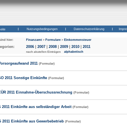
|
Nutzungsbedingungen
|
Datenschutzerklärung
|
Impr
seite
sind hier:
Finanzamt
Formulare
Einkommensteuer
>
>
egorien:
2006
|
2007
|
2008
|
2009
|
2010
|
2011
:
alphabetisch
nach akutellen Einträgen
Vorsorgeaufwand 2011
(Formular)
SO 2011 Sonstige Einkünfte
(Formular)
EÜR 2011 Einnahme-Überschussrechnung
(Formular)
 2011 Einkünfte aus selbständiger Arbeit
(Formular)
G 2011 Einkünfte aus Gewerbebetrieb
(Formular)