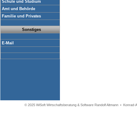
Schule und Studium
Amt und Behörde
Familie und Privates
Sonstiges
E-Mail
© 2025 WiSoft Wirtschaftsberatung & Software Randolf Altmann • Konrad-