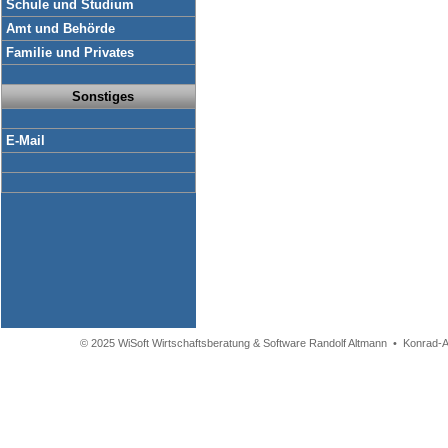
Schule und Studium
Amt und Behörde
Familie und Privates
Sonstiges
E-Mail
© 2025 WiSoft Wirtschaftsberatung & Software Randolf Altmann • Konrad-